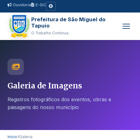
Ouvidoria
E-SIC
Prefeitura de São Miguel do
Tapuio
O Trabalho Continua.
Galeria de Imagens
Registros fotográficos dos eventos, obras e
paisagens do nosso município
Início
Galeria