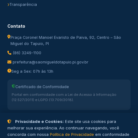
Transparência
Contato
Praça Coronel Manoel Evaristo de Paiva, 92, Centro – São
Miguel do Tapuio, PI
(86) 3249-1100
prefeitura@saomigueldotapuio.pi.gov.br
Seg a Sex: 07h às 13h
Certificado de Conformidade
Portal em conformidade com a Lei de Acesso à Informação
(12.527/2011) e LGPD (13.709/2018).
Privacidade e Cookies:
Este site usa cookies para
melhorar sua experiência. Ao continuar navegando, você
concorda com nossa
Política de Privacidade
em conformidade
© 2026 Prefeitura Municipal de São Miguel do Tapuio – PI. Todos